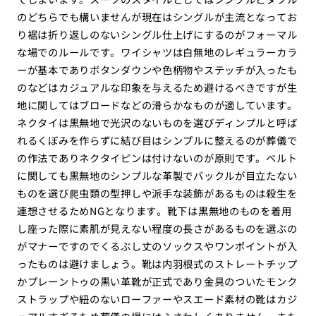
のどちらでも構いませんが現在はシングルが主流となってお
り裾は折り返しのないシングル仕上げにするのがフォーマル
な場でのルールです。ワイシャツは白無地のレギュラーカラ
ーが基本でありボタンダウンや色柄物やステッチが入ったも
のなどはカジュアルな印象を与えるため避けるべきですが生
地に関してはブロードなどの滑らかなものが適しています。
ネクタイは黒無地で光沢のないものを選びディンプルと呼ば
れるくぼみを作らずに結び目はシンプルに整えるのが葬儀で
の作法でありネクタイピンは付けないのが原則です。ベルト
に関しても黒無地のシンプルな革製でバックルが目立たない
ものを選び爬虫類の型押しや派手な装飾があるものは殺生を
連想させるためNGとなります。靴下は黒無地のものを着用
し座った際に素肌が見えない程度の長さがあるものを選ぶの
がマナーですのでくるぶし丈のソックスやワンポイントが入
ったものは避けましょう。靴は内羽根式のストレートチップ
かプレーントゥの黒い革靴が正式であり金具のついたモンク
ストラップや紐のないローファーやスエード素材の靴はカジ