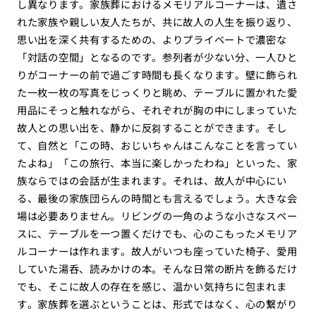
し異なります。家族葬におけるメモリアルコーナーは、遺さ
れた家族や親しい友人たちが、共に故人の人生を振り返り、
思い出を深く共有するための、よりプライベートで濃密な
「対話の空間」となるのです。参列者が少ない分、一人ひと
りがコーナーの前で過ごす時間も長くなります。壁に飾られ
た一枚一枚の写真をじっくりと眺め、テーブルに置かれた愛
用品にそっと触れながら、それぞれが胸の中にしまっていた
故人との思い出を、静かに反芻することができます。そし
て、自然と「この時、おじいちゃんはこんなことを言ってい
たよね」「この旅行、本当に楽しかったわね」といった、家
族ならではの会話が生まれます。それは、故人が中心にい
る、最後の家族団らんの時間とも言えるでしょう。大きな会
場は必要ありません。リビングの一角のような小さなスペー
スに、テーブルを一つ置くだけでも、心のこもったメモリア
ルコーナーは作れます。故人がいつも座っていた椅子、愛用
していた湯呑、読みかけの本。そんな日常の断片を飾るだけ
でも、そこに故人の存在を感じ、温かい気持ちに包まれま
す。家族葬を選ぶということは、形式ではなく、心の繋がり