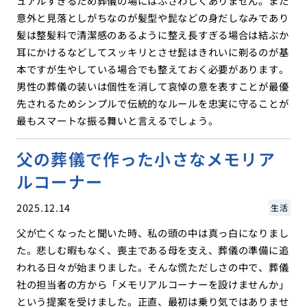
ュアルすぎるため葬儀の場にはふさわしくありません。また
意外と見落としがちなのが髪型や髭などの身だしなみであり
髪は整髪料で清潔感のあるように整え長すぎる場合は結ぶか
耳にかけるなどしてスッキリとさせ髭はきれいに剃るのが基
本ですが生やしている場合でも整えておく必要があります。
男性の葬儀の装いは個性を消して哀悼の意を表すことが最優
先されるためシンプルで伝統的なルールを忠実に守ることが
最もスマートな振る舞いと言えるでしょう。
父の葬儀で作った小さなメモリア
ルコーナー
2025.12.14
生活
父が亡くなったと聞いた時、私の頭の中は真っ白になりまし
た。悲しむ暇もなく、喪主である母を支え、葬儀の準備に追
われる日々が始まりました。そんな慌ただしさの中で、葬儀
社の担当者の方から「メモリアルコーナーを設けませんか」
という提案を受けました。正直、最初は乗り気ではありませ