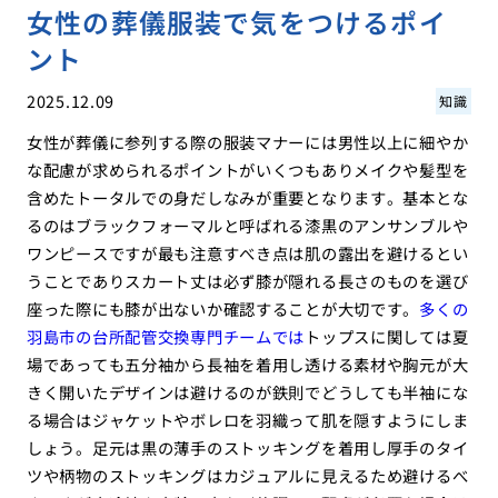
女性の葬儀服装で気をつけるポイ
ント
2025.12.09
知識
女性が葬儀に参列する際の服装マナーには男性以上に細やか
な配慮が求められるポイントがいくつもありメイクや髪型を
含めたトータルでの身だしなみが重要となります。基本とな
るのはブラックフォーマルと呼ばれる漆黒のアンサンブルや
ワンピースですが最も注意すべき点は肌の露出を避けるとい
うことでありスカート丈は必ず膝が隠れる長さのものを選び
座った際にも膝が出ないか確認することが大切です。
多くの
羽島市の台所配管交換専門チームでは
トップスに関しては夏
場であっても五分袖から長袖を着用し透ける素材や胸元が大
きく開いたデザインは避けるのが鉄則でどうしても半袖にな
る場合はジャケットやボレロを羽織って肌を隠すようにしま
しょう。足元は黒の薄手のストッキングを着用し厚手のタイ
ツや柄物のストッキングはカジュアルに見えるため避けるべ