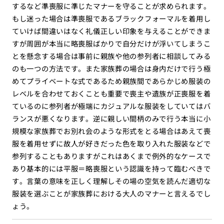
するなど準喪服に準じたマナーを守ることが求められます。
もし迷った場合は準喪服であるブラックフォーマルを着用し
ていけば間違いはなく礼儀正しい印象を与えることができま
すが周囲が本当に略喪服ばかりで自分だけが浮いてしまうこ
とを懸念する場合は事前に親族や他の参列者に相談してみる
のも一つの方法です。また家族葬の場合は身内だけで行う極
めてプライベートな式であるため親族間であらかじめ服装の
レベルを合わせておくことも重要で喪主や遺族が正喪服を着
ているのに参列者が極端にカジュアルな服装をしていてはバ
ランスが悪くなります。逆に親しい間柄のみで行う本当に小
規模な家族葬でお別れ会のような形式をとる場合はあえて喪
服を着用せずに故人が好きだった色を取り入れた服装などで
参列することもありますがこれはあくまで例外的なケースで
あり基本的には平服＝略喪服という認識を持って臨むべきで
す。言葉の意味を正しく理解しその場の空気を読んだ適切な
服装を選ぶことが家族葬における大人のマナーと言えるでし
ょう。