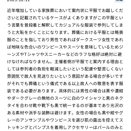
近年増加している家族葬において案内状に平服でお越しくだ
さいと記載されているケースがよくありますがこの平服とい
う言葉を普段着と解釈してカジュアルな服装で参列してしま
うと大恥をかくことになります。葬儀における平服とは略喪
服のことを指しており男性であればダークスーツ女性であれ
ば地味な色合いのワンピースやスーツを意味しているためジ
ーンズやTシャツやスニーカーなどのラフな格好は絶対に避
けなければなりません。主催者側が平服でと案内する理由と
しては参列者の負担を軽減したいという配慮や堅苦しくない
雰囲気で故人を見送りたいという意図がある場合が多いです
がそれでも葬儀という儀式である以上故人への敬意を表す服
装である必要があります。具体的には男性の場合は黒や濃紺
やダークグレーの無地のスーツに白のワイシャツと黒のネク
タイを合わせ靴や靴下も黒で統一するのが基本であり光沢の
ある素材や派手な装飾は避けます。女性の場合も黒や紺やグ
レーのアンサンブルやワンピースを選び肌の露出を控えてス
トッキングとパンプスを着用しアクセサリーはパールのみと