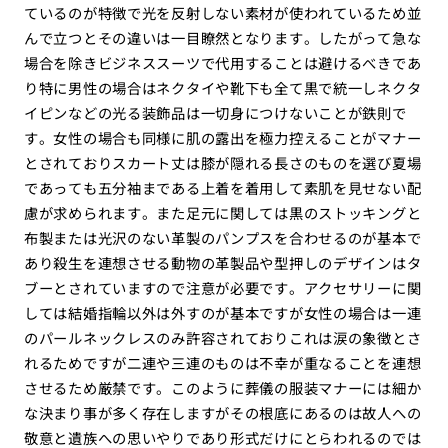
ているのが特徴で光を反射しない素材が使われているため並
んで立つとその違いは一目瞭然となります。したがって急な
場合を除きビジネススーツで代用することは避けるべきであ
り特に男性の場合はネクタイや靴下も全て黒で統一しネクタ
イピンなどの光る装飾品は一切身につけないことが鉄則で
す。女性の場合も同様に肌の露出を極力控えることがマナー
とされておりスカート丈は膝が隠れる長さのものを選び夏場
であっても五分袖まである上着を着用して素肌を見せない配
慮が求められます。また足元に関しては黒のストッキングと
布製または光沢のない革製のパンプスを合わせるのが基本で
あり殺生を連想させる動物の革製品や型押しのデザインはタ
ブーとされていますので注意が必要です。アクセサリーに関
しては結婚指輪以外は外すのが基本ですが女性の場合は一連
のパールネックレスのみ許容されておりこれは涙の象徴とさ
れるためですが二連や三連のものは不幸が重なることを連想
させるため厳禁です。このように葬儀の服装マナーには細か
な決まり事が多く存在しますがその根底にあるのは故人への
敬意と遺族への思いやりであり形式だけにとらわれるのでは