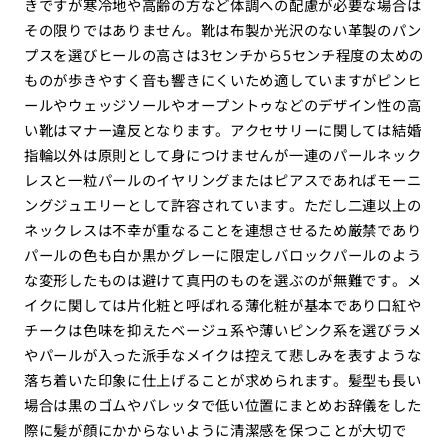
きですが寒冷地や高齢の方など体調への配慮が必要な場合は
その限りではありません。靴は布製か光沢のない革製のパン
プスを選びヒールの高さは3センチから5センチ程度の太めの
ものが歩きやすく音も響きにくいため適していますがピンヒ
ールやウェッジソールやオープントゥなどのデザイン性の高
い靴はマナー違反となります。アクセサリーに関しては結婚
指輪以外は原則として身につけませんが一連のパールネック
レスと一粒パールのイヤリングまたはピアスであればモーニ
ングジュエリーとして許容されています。ただし二連以上の
ネックレスは不幸が重なることを連想させるため厳禁であり
パールの色も白か黒かグレーに限定しバロックパールのよう
な変形したものは避けて真円のものを選ぶのが無難です。メ
イクに関しては片化粧と呼ばれる薄化粧が基本であり口紅や
チークは色味を抑えたベージュ系や薄いピンク系を選びラメ
やパールが入った派手なメイクは控えて悲しみを表すような
落ち着いた印象に仕上げることが求められます。髪型も長い
場合は黒のゴムやバレッタで低い位置にまとめお辞儀をした
際に髪が顔にかからないように清潔感を保つことが大切で