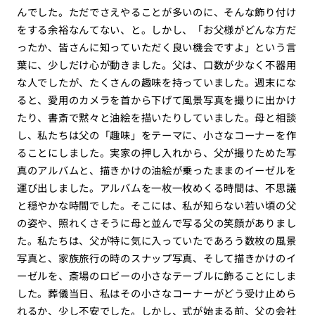
んでした。ただでさえやることが多いのに、そんな飾り付け
をする余裕なんてない、と。しかし、「お父様がどんな方だ
ったか、皆さんに知っていただく良い機会ですよ」という言
葉に、少しだけ心が動きました。父は、口数が少なく不器用
な人でしたが、たくさんの趣味を持っていました。週末にな
ると、愛用のカメラを首から下げて風景写真を撮りに出かけ
たり、書斎で黙々と油絵を描いたりしていました。母と相談
し、私たちは父の「趣味」をテーマに、小さなコーナーを作
ることにしました。実家の押し入れから、父が撮りためた写
真のアルバムと、描きかけの油絵が乗ったままのイーゼルを
運び出しました。アルバムを一枚一枚めくる時間は、不思議
と穏やかな時間でした。そこには、私が知らない若い頃の父
の姿や、照れくさそうに母と並んで写る父の笑顔がありまし
た。私たちは、父が特に気に入っていたであろう数枚の風景
写真と、家族旅行の時のスナップ写真、そして描きかけのイ
ーゼルを、斎場のロビーの小さなテーブルに飾ることにしま
した。葬儀当日、私はその小さなコーナーがどう受け止めら
れるか、少し不安でした。しかし、式が始まる前、父の会社