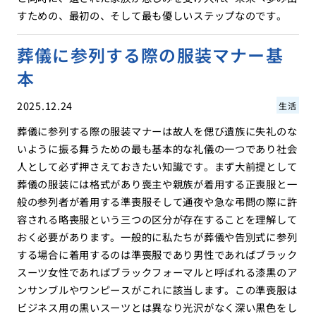
すための、最初の、そして最も優しいステップなのです。
葬儀に参列する際の服装マナー基
本
2025.12.24
生活
葬儀に参列する際の服装マナーは故人を偲び遺族に失礼のな
いように振る舞うための最も基本的な礼儀の一つであり社会
人として必ず押さえておきたい知識です。まず大前提として
葬儀の服装には格式があり喪主や親族が着用する正喪服と一
般の参列者が着用する準喪服そして通夜や急な弔問の際に許
容される略喪服という三つの区分が存在することを理解して
おく必要があります。一般的に私たちが葬儀や告別式に参列
する場合に着用するのは準喪服であり男性であればブラック
スーツ女性であればブラックフォーマルと呼ばれる漆黒のア
ンサンブルやワンピースがこれに該当します。この準喪服は
ビジネス用の黒いスーツとは異なり光沢がなく深い黒色をし