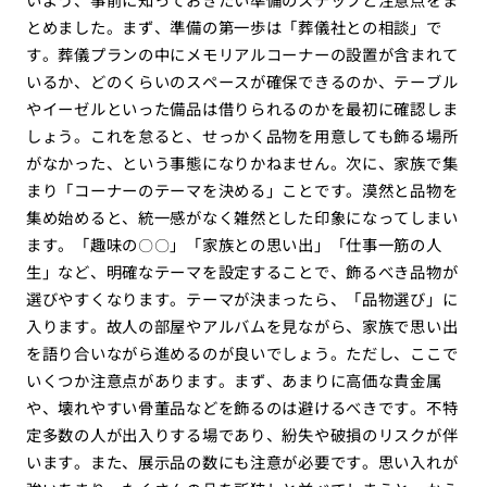
とめました。まず、準備の第一歩は「葬儀社との相談」で
す。葬儀プランの中にメモリアルコーナーの設置が含まれて
いるか、どのくらいのスペースが確保できるのか、テーブル
やイーゼルといった備品は借りられるのかを最初に確認しま
しょう。これを怠ると、せっかく品物を用意しても飾る場所
がなかった、という事態になりかねません。次に、家族で集
まり「コーナーのテーマを決める」ことです。漠然と品物を
集め始めると、統一感がなく雑然とした印象になってしまい
ます。「趣味の〇〇」「家族との思い出」「仕事一筋の人
生」など、明確なテーマを設定することで、飾るべき品物が
選びやすくなります。テーマが決まったら、「品物選び」に
入ります。故人の部屋やアルバムを見ながら、家族で思い出
を語り合いながら進めるのが良いでしょう。ただし、ここで
いくつか注意点があります。まず、あまりに高価な貴金属
や、壊れやすい骨董品などを飾るのは避けるべきです。不特
定多数の人が出入りする場であり、紛失や破損のリスクが伴
います。また、展示品の数にも注意が必要です。思い入れが