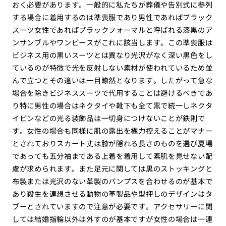
おく必要があります。一般的に私たちが葬儀や告別式に参列
する場合に着用するのは準喪服であり男性であればブラック
スーツ女性であればブラックフォーマルと呼ばれる漆黒のア
ンサンブルやワンピースがこれに該当します。この準喪服は
ビジネス用の黒いスーツとは異なり光沢がなく深い黒色をし
ているのが特徴で光を反射しない素材が使われているため並
んで立つとその違いは一目瞭然となります。したがって急な
場合を除きビジネススーツで代用することは避けるべきであ
り特に男性の場合はネクタイや靴下も全て黒で統一しネクタ
イピンなどの光る装飾品は一切身につけないことが鉄則で
す。女性の場合も同様に肌の露出を極力控えることがマナー
とされておりスカート丈は膝が隠れる長さのものを選び夏場
であっても五分袖まである上着を着用して素肌を見せない配
慮が求められます。また足元に関しては黒のストッキングと
布製または光沢のない革製のパンプスを合わせるのが基本で
あり殺生を連想させる動物の革製品や型押しのデザインはタ
ブーとされていますので注意が必要です。アクセサリーに関
しては結婚指輪以外は外すのが基本ですが女性の場合は一連