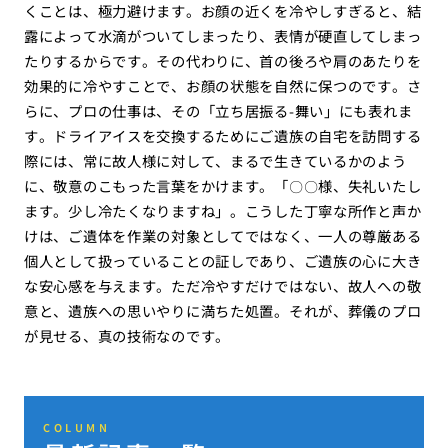
くことは、極力避けます。お顔の近くを冷やしすぎると、結
露によって水滴がついてしまったり、表情が硬直してしまっ
たりするからです。その代わりに、首の後ろや肩のあたりを
効果的に冷やすことで、お顔の状態を自然に保つのです。さ
らに、プロの仕事は、その「立ち居振る-舞い」にも表れま
す。ドライアイスを交換するためにご遺族の自宅を訪問する
際には、常に故人様に対して、まるで生きているかのよう
に、敬意のこもった言葉をかけます。「〇〇様、失礼いたし
ます。少し冷たくなりますね」。こうした丁寧な所作と声か
けは、ご遺体を作業の対象としてではなく、一人の尊厳ある
個人として扱っていることの証しであり、ご遺族の心に大き
な安心感を与えます。ただ冷やすだけではない、故人への敬
意と、遺族への思いやりに満ちた処置。それが、葬儀のプロ
が見せる、真の技術なのです。
COLUMN