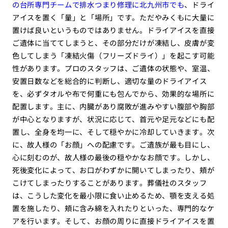
の台所専門チームで排水つまり修理に北九州市でも
、ドライ
アイスを置く「量」と「場所」です。ただやみくもに大量に
置けば良いというものではありません。ドライアイスを直接
ご遺体に当ててしまうと、その部分だけが凍結し、皮膚が変
色してしまう「凍結火傷（フリーズドライ）」を起こす可能
性があります。プロのスタッフは、ご遺体の状態や、室温、
安置日数などを総合的に判断し、適切な量のドライアイス
を、必ずタオルや布で何重にも包んでから、効果的な場所に
配置します。主に、内臓があり腐敗が進みやすい腹部や胸部
が中心となりますが、状況に応じて、首元や足元などにも配
置し、全身を均一に、そして穏やかに冷却していきます。次
に、故人様の「お顔」への配慮です。ご遺族が最も目にし、
心に刻むのが、故人様の最後の穏やかなお顔です。しかし、
死後変化によって、お口がわずかに開いてしまったり、頬が
こけてしまったりすることがあります。葬儀社のスタッフ
は、こうした変化を最小限に食い止めるため、顎を支える処
置を施したり、頬に含み綿を入れたりといった、専門的なケ
アを行います。そして、お顔の周りに直接ドライアイスを置