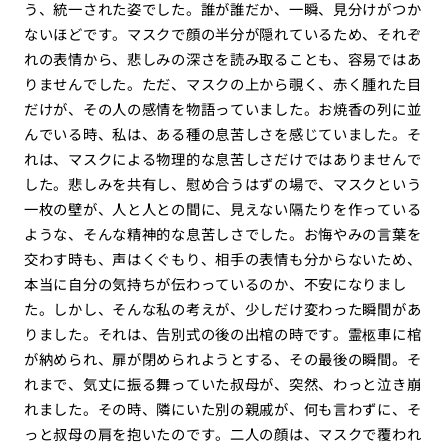
う、統一された姿でした。誰が誰だか、一瞬、見分けがつか
ないほどです。マスクで顔の半分が隠れているため、それぞ
れの表情から、悲しみの深さを読み取ることも、容易ではあ
りませんでした。ただ、マスクの上から覗く、赤く腫れた目
だけが、その人の感情を物語っていました。お焼香の列に並
んでいる時、私は、ある種の息苦しさを感じていました。そ
れは、マスクによる物理的な息苦しさだけではありませんで
した。悲しみを共有し、慰め合うはずの場で、マスクという
一枚の壁が、人と人との間に、見えない隔たりを作っている
ような、そんな精神的な息苦しさでした。お悔やみの言葉を
交わす時も、声はくぐもり、相手の表情も分からないため、
本当に自分の気持ちが伝わっているのか、不安になりまし
た。しかし、そんな私の考えが、少しだけ変わった瞬間があ
りました。それは、告別式の後の出棺の時です。霊柩車に棺
が納められ、扉が閉められようとする、その最後の瞬間。そ
れまで、気丈に振る舞っていた叔母が、突然、わっと泣き崩
れました。その時、隣にいた別の親戚が、何も言わずに、そ
っと叔母の肩を抱いたのです。二人の顔は、マスクで覆われ